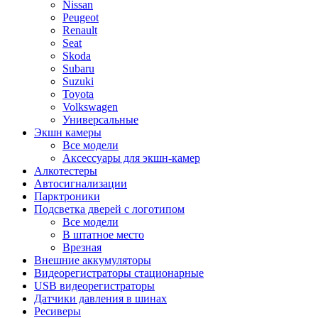
Nissan
Peugeot
Renault
Seat
Skoda
Subaru
Suzuki
Toyota
Volkswagen
Универсальные
Экшн камеры
Все модели
Аксессуары для экшн-камер
Алкотестеры
Автосигнализации
Парктроники
Подсветка дверей с логотипом
Все модели
В штатное место
Врезная
Внешние аккумуляторы
Видеорегистраторы стационарные
USB видеорегистраторы
Датчики давления в шинах
Ресиверы