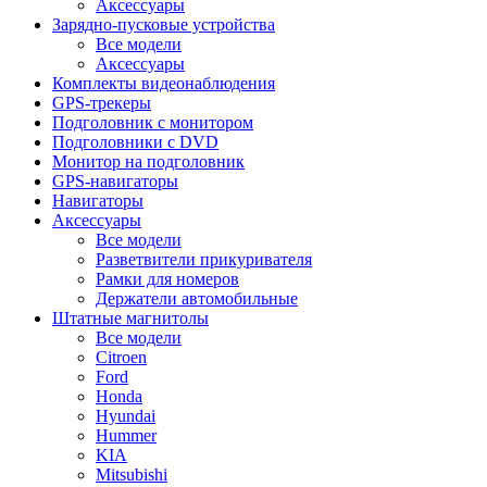
Аксессуары
Зарядно-пусковые устройства
Все модели
Аксессуары
Комплекты видеонаблюдения
GPS-трекеры
Подголовник с монитором
Подголовники с DVD
Монитор на подголовник
GPS-навигаторы
Навигаторы
Аксессуары
Все модели
Разветвители прикуривателя
Рамки для номеров
Держатели автомобильные
Штатные магнитолы
Все модели
Citroen
Ford
Honda
Hyundai
Hummer
KIA
Mitsubishi