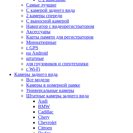
Самые лучшие
С камерой заднего вида
2 камеры спереди
С выносной камерой
Навигатор с видеорегистратором
Аксессуары
Карты памяти для регистраторов
Миниатюрные
с GPS
на Android
штатные
для грузовиков и спецтехники
с Wi-Fi
Камеры заднего вида
Все модели
Камеры в номерной рамке
Универсальные камеры
Штатные камеры заднего вида
Audi
BMW
Cadillac
Chery
Chevrolet
Citroen