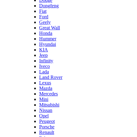
Dodge
Dongfeng
Fiat
Ford
Geely
Great Wall
Honda
Hummer
Hyundai
KIA
Jeep
Infinity
Iveco
Lada
Land Rover
Lexus
Mazda
Mercedes
Mini
Mitsubishi
Nissan
Opel
Peugeot
Porsche
Renault