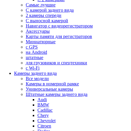
Самые лучшие
С камерой заднего вида
2 камеры спереди
С выносной камерой
Навигатор с видеорегистратором
Аксессуары
Карты памяти для регистраторов
Миниатюрные
с GPS
на Android
штатные
для грузовиков и спецтехники
с Wi-Fi
Камеры заднего вида
Все модели
Камеры в номерной рамке
Универсальные камеры
Штатные камеры заднего вида
Audi
BMW
Cadillac
Chery
Chevrolet
Citroen