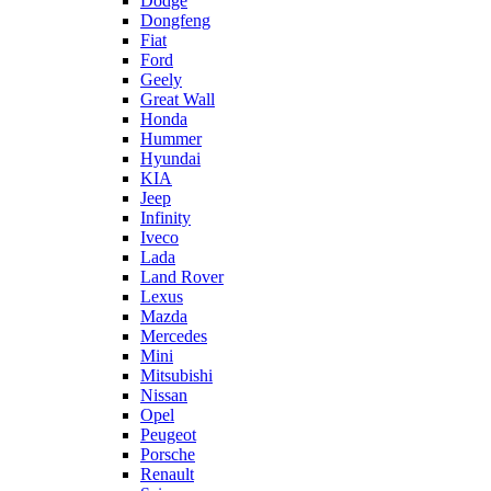
Dodge
Dongfeng
Fiat
Ford
Geely
Great Wall
Honda
Hummer
Hyundai
KIA
Jeep
Infinity
Iveco
Lada
Land Rover
Lexus
Mazda
Mercedes
Mini
Mitsubishi
Nissan
Opel
Peugeot
Porsche
Renault