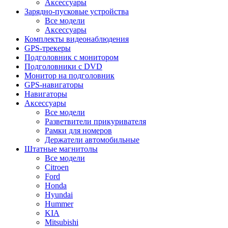
Аксессуары
Зарядно-пусковые устройства
Все модели
Аксессуары
Комплекты видеонаблюдения
GPS-трекеры
Подголовник с монитором
Подголовники с DVD
Монитор на подголовник
GPS-навигаторы
Навигаторы
Аксессуары
Все модели
Разветвители прикуривателя
Рамки для номеров
Держатели автомобильные
Штатные магнитолы
Все модели
Citroen
Ford
Honda
Hyundai
Hummer
KIA
Mitsubishi