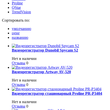
Proline
QStar
TrendVision
Сортировать по:
умолчанию
цене
названию
Видеорегистратор Dunobil Spycam S2
Нет в наличии
Отзывы
0
Видеорегистратор Artway AV-520
Нет в наличии
Отзывы
0
Видеорегистратор стационарный Proline PR-P3404
Нет в наличии
Отзывы
0