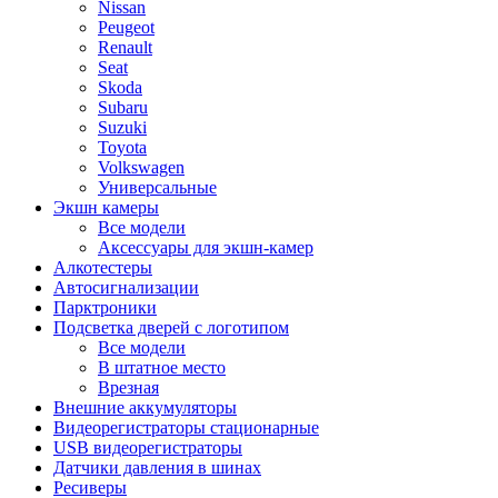
Nissan
Peugeot
Renault
Seat
Skoda
Subaru
Suzuki
Toyota
Volkswagen
Универсальные
Экшн камеры
Все модели
Аксессуары для экшн-камер
Алкотестеры
Автосигнализации
Парктроники
Подсветка дверей с логотипом
Все модели
В штатное место
Врезная
Внешние аккумуляторы
Видеорегистраторы стационарные
USB видеорегистраторы
Датчики давления в шинах
Ресиверы