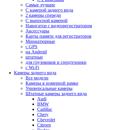
Самые лучшие
С камерой заднего вида
2 камеры спереди
С выносной камерой
Навигатор с видеорегистратором
Аксессуары
Карты памяти для регистраторов
Миниатюрные
с GPS
на Android
штатные
для грузовиков и спецтехники
с Wi-Fi
Камеры заднего вида
Все модели
Камеры в номерной рамке
Универсальные камеры
Штатные камеры заднего вида
Audi
BMW
Cadillac
Chery
Chevrolet
Citroen