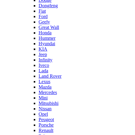
Dodge
Dongfeng
Fiat
Ford
Geely
Great Wall
Honda
Hummer
Hyundai
KIA
Jeep
Infinity
Iveco
Lada
Land Rover
Lexus
Mazda
Mercedes
Mini
Mitsubishi
Nissan
Opel
Peugeot
Porsche
Renault