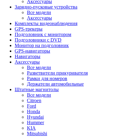
Аксессуары
Зарядно-пусковые устройства
Все модели
Аксессуары
Комплекты видеонаблюдения
GPS-трекеры
Подголовник с монитором
Подголовники с DVD
Монитор на подголовник
GPS-навигаторы
Навигаторы
Аксессуары
Все модели
Разветвители прикуривателя
Рамки для номеров
Держатели автомобильные
Штатные магнитолы
Все модели
Citroen
Ford
Honda
Hyundai
Hummer
KIA
Mitsubishi