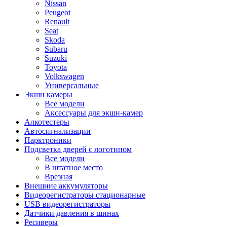
Nissan
Peugeot
Renault
Seat
Skoda
Subaru
Suzuki
Toyota
Volkswagen
Универсальные
Экшн камеры
Все модели
Аксессуары для экшн-камер
Алкотестеры
Автосигнализации
Парктроники
Подсветка дверей с логотипом
Все модели
В штатное место
Врезная
Внешние аккумуляторы
Видеорегистраторы стационарные
USB видеорегистраторы
Датчики давления в шинах
Ресиверы