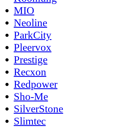
MIO
Neoline
ParkCity
Pleervox
Prestige
Recxon
Redpower
Sho-Me
SilverStone
Slimtec