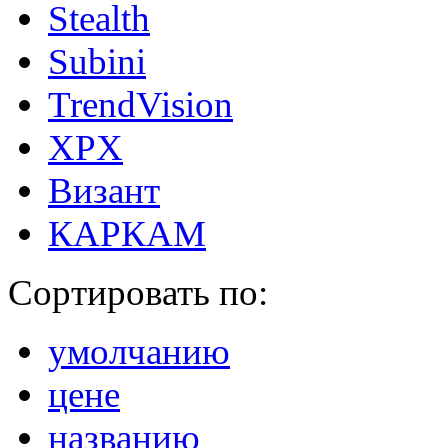
Stealth
Subini
TrendVision
XPX
Визант
КАРКАМ
Сортировать по:
умолчанию
цене
названию