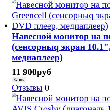
Навесной монитор на п
(сенсорныq экран 10.1"
медиаплеер)
11 900
руб
Отзывы
0