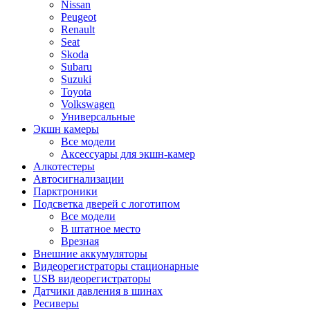
Nissan
Peugeot
Renault
Seat
Skoda
Subaru
Suzuki
Toyota
Volkswagen
Универсальные
Экшн камеры
Все модели
Аксессуары для экшн-камер
Алкотестеры
Автосигнализации
Парктроники
Подсветка дверей с логотипом
Все модели
В штатное место
Врезная
Внешние аккумуляторы
Видеорегистраторы стационарные
USB видеорегистраторы
Датчики давления в шинах
Ресиверы