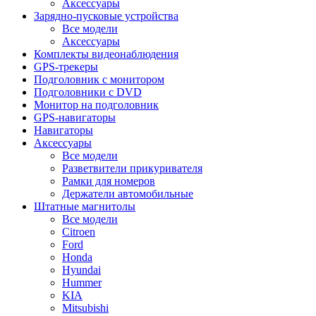
Аксессуары
Зарядно-пусковые устройства
Все модели
Аксессуары
Комплекты видеонаблюдения
GPS-трекеры
Подголовник с монитором
Подголовники с DVD
Монитор на подголовник
GPS-навигаторы
Навигаторы
Аксессуары
Все модели
Разветвители прикуривателя
Рамки для номеров
Держатели автомобильные
Штатные магнитолы
Все модели
Citroen
Ford
Honda
Hyundai
Hummer
KIA
Mitsubishi