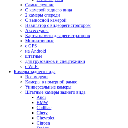
Самые лучшие
С камерой заднего вида
2 камеры спереди
С выносной камерой
Навигатор с видеорегистратором
Аксессуары
Карты памяти для регистраторов
Миниатюрные
с GPS
на Android
штатные
для грузовиков и спецтехники
с Wi-Fi
Камеры заднего вида
Все модели
Камеры в номерной рамке
Универсальные камеры
Штатные камеры заднего вида
Audi
BMW
Cadillac
Chery
Chevrolet
Citroen