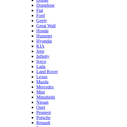
Dodge
Dongfeng
Fiat
Ford
Geely
Great Wall
Honda
Hummer
Hyundai
KIA
Jeep
Infinity
Iveco
Lada
Land Rover
Lexus
Mazda
Mercedes
Mini
Mitsubishi
Nissan
Opel
Peugeot
Porsche
Renault