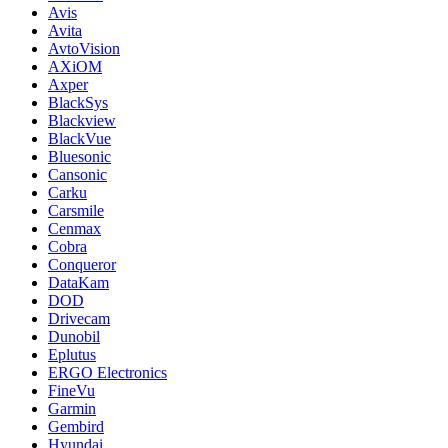
Avis
Avita
AvtoVision
AXiOM
Axper
BlackSys
Blackview
BlackVue
Bluesonic
Cansonic
Carku
Carsmile
Cenmax
Cobra
Conqueror
DataKam
DOD
Drivecam
Dunobil
Eplutus
ERGO Electronics
FineVu
Garmin
Gembird
Hyundai