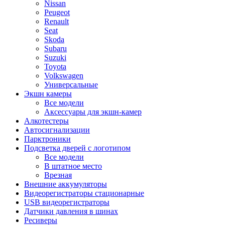
Nissan
Peugeot
Renault
Seat
Skoda
Subaru
Suzuki
Toyota
Volkswagen
Универсальные
Экшн камеры
Все модели
Аксессуары для экшн-камер
Алкотестеры
Автосигнализации
Парктроники
Подсветка дверей с логотипом
Все модели
В штатное место
Врезная
Внешние аккумуляторы
Видеорегистраторы стационарные
USB видеорегистраторы
Датчики давления в шинах
Ресиверы