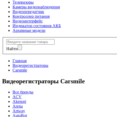
Телевизоры
Камеры видеонаблюдения
Видеопередатчик
Контроллер питания
Видеоинтерфейс
Индикатор состояния АКБ
Архивные модели
Найти
Главная
Видеорегистраторы
Carsmile
Видеорегистраторы Carsmile
Все бренды
ACV
Akenori
Arena
Artway
AutoBot