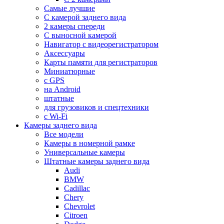
Самые лучшие
С камерой заднего вида
2 камеры спереди
С выносной камерой
Навигатор с видеорегистратором
Аксессуары
Карты памяти для регистраторов
Миниатюрные
с GPS
на Android
штатные
для грузовиков и спецтехники
с Wi-Fi
Камеры заднего вида
Все модели
Камеры в номерной рамке
Универсальные камеры
Штатные камеры заднего вида
Audi
BMW
Cadillac
Chery
Chevrolet
Citroen