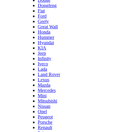
Dodge
Dongfeng
Fiat
Ford
Geely
Great Wall
Honda
Hummer
Hyundai
KIA
Jeep
Infinity
Iveco
Lada
Land Rover
Lexus
Mazda
Mercedes
Mini
Mitsubishi
Nissan
Opel
Peugeot
Porsche
Renault