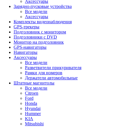
Аксессуары
Зарядно-пусковые устройства
Все модели
Аксессуары
Комплекты видеонаблюдения
GPS-трекеры
Подголовник с монитором
Подголовники с DVD
Монитор на подголовник
GPS-навигаторы
Навигаторы
Аксессуары
Все модели
Разветвители прикуривателя
Рамки для номеров
Держатели автомобильные
Штатные магнитолы
Все модели
Citroen
Ford
Honda
Hyundai
Hummer
KIA
Mitsubishi