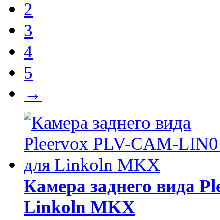
2
3
4
5
→
Камера заднего вида P
Linkoln MKX