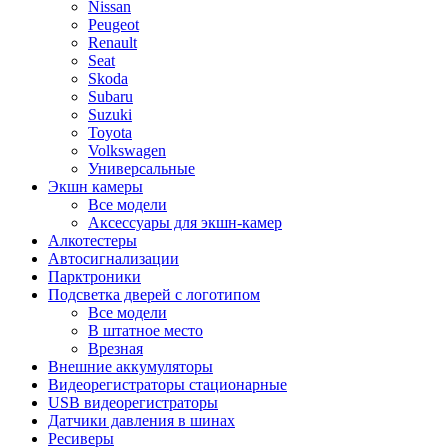
Nissan
Peugeot
Renault
Seat
Skoda
Subaru
Suzuki
Toyota
Volkswagen
Универсальные
Экшн камеры
Все модели
Аксессуары для экшн-камер
Алкотестеры
Автосигнализации
Парктроники
Подсветка дверей с логотипом
Все модели
В штатное место
Врезная
Внешние аккумуляторы
Видеорегистраторы стационарные
USB видеорегистраторы
Датчики давления в шинах
Ресиверы