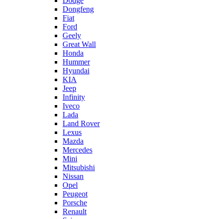
Dodge
Dongfeng
Fiat
Ford
Geely
Great Wall
Honda
Hummer
Hyundai
KIA
Jeep
Infinity
Iveco
Lada
Land Rover
Lexus
Mazda
Mercedes
Mini
Mitsubishi
Nissan
Opel
Peugeot
Porsche
Renault