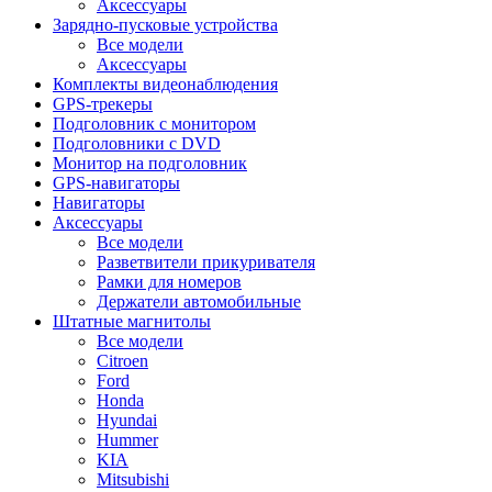
Аксессуары
Зарядно-пусковые устройства
Все модели
Аксессуары
Комплекты видеонаблюдения
GPS-трекеры
Подголовник с монитором
Подголовники с DVD
Монитор на подголовник
GPS-навигаторы
Навигаторы
Аксессуары
Все модели
Разветвители прикуривателя
Рамки для номеров
Держатели автомобильные
Штатные магнитолы
Все модели
Citroen
Ford
Honda
Hyundai
Hummer
KIA
Mitsubishi