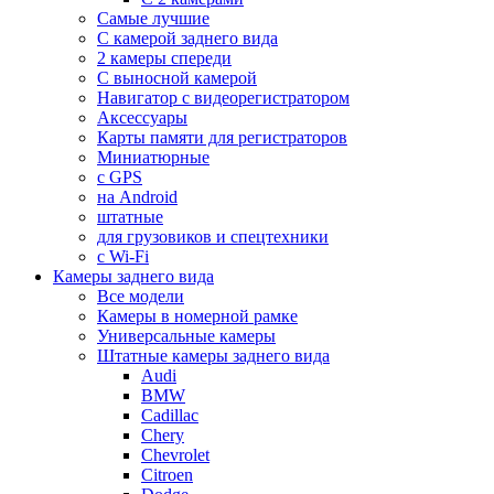
Самые лучшие
С камерой заднего вида
2 камеры спереди
С выносной камерой
Навигатор с видеорегистратором
Аксессуары
Карты памяти для регистраторов
Миниатюрные
с GPS
на Android
штатные
для грузовиков и спецтехники
с Wi-Fi
Камеры заднего вида
Все модели
Камеры в номерной рамке
Универсальные камеры
Штатные камеры заднего вида
Audi
BMW
Cadillac
Chery
Chevrolet
Citroen