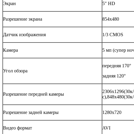
Экран
5" HD
Разрешение экрана
854х480
Датчик изображения
1/3 CMOS
Камера
5 мп (супер но
передняя 170°
Угол обзора
задняя 120°
2306х1296(30к/
Разрешение передней камеры
с),
848х480(30к/
Разрешение задней камеры
1280х720
Видео формат
AVI