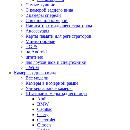
Самые лучшие
С камерой заднего вида
2 камеры спереди
С выносной камерой
Навигатор с видеорегистратором
Аксессуары
Карты памяти для регистраторов
Миниатюрные
с GPS
на Android
штатные
для грузовиков и спецтехники
с Wi-Fi
Камеры заднего вида
Все модели
Камеры в номерной рамке
Универсальные камеры
Штатные камеры заднего вида
Audi
BMW
Cadillac
Chery
Chevrolet
Citroen