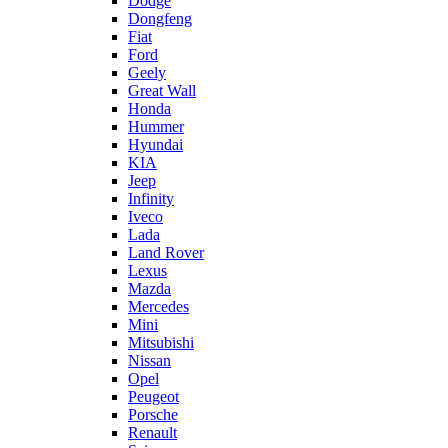
Dodge
Dongfeng
Fiat
Ford
Geely
Great Wall
Honda
Hummer
Hyundai
KIA
Jeep
Infinity
Iveco
Lada
Land Rover
Lexus
Mazda
Mercedes
Mini
Mitsubishi
Nissan
Opel
Peugeot
Porsche
Renault