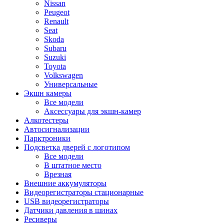
Nissan
Peugeot
Renault
Seat
Skoda
Subaru
Suzuki
Toyota
Volkswagen
Универсальные
Экшн камеры
Все модели
Аксессуары для экшн-камер
Алкотестеры
Автосигнализации
Парктроники
Подсветка дверей с логотипом
Все модели
В штатное место
Врезная
Внешние аккумуляторы
Видеорегистраторы стационарные
USB видеорегистраторы
Датчики давления в шинах
Ресиверы