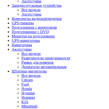
Аксессуары
Зарядно-пусковые устройства
Все модели
Аксессуары
Комплекты видеонаблюдения
GPS-трекеры
Подголовник с монитором
Подголовники с DVD
Монитор на подголовник
GPS-навигаторы
Навигаторы
Аксессуары
Все модели
Разветвители прикуривателя
Рамки для номеров
Держатели автомобильные
Штатные магнитолы
Все модели
Citroen
Ford
Honda
Hyundai
Hummer
KIA
Mitsubishi