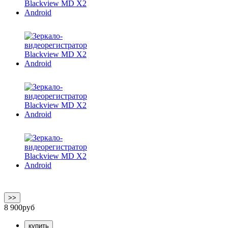
>>
8 900
руб