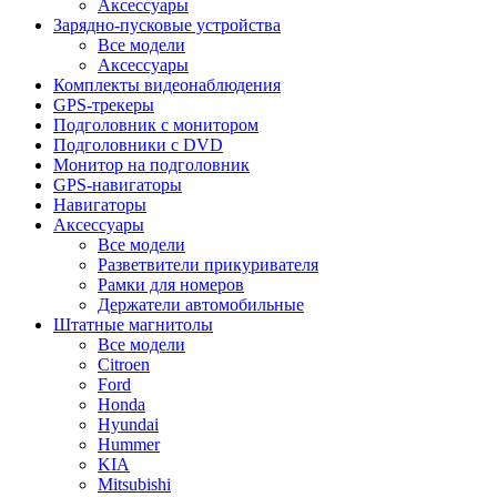
Аксессуары
Зарядно-пусковые устройства
Все модели
Аксессуары
Комплекты видеонаблюдения
GPS-трекеры
Подголовник с монитором
Подголовники с DVD
Монитор на подголовник
GPS-навигаторы
Навигаторы
Аксессуары
Все модели
Разветвители прикуривателя
Рамки для номеров
Держатели автомобильные
Штатные магнитолы
Все модели
Citroen
Ford
Honda
Hyundai
Hummer
KIA
Mitsubishi