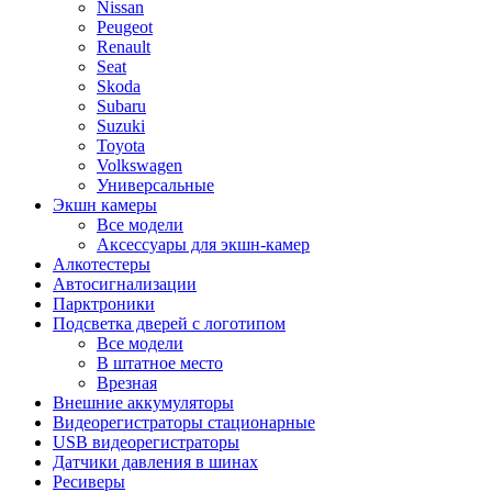
Nissan
Peugeot
Renault
Seat
Skoda
Subaru
Suzuki
Toyota
Volkswagen
Универсальные
Экшн камеры
Все модели
Аксессуары для экшн-камер
Алкотестеры
Автосигнализации
Парктроники
Подсветка дверей с логотипом
Все модели
В штатное место
Врезная
Внешние аккумуляторы
Видеорегистраторы стационарные
USB видеорегистраторы
Датчики давления в шинах
Ресиверы