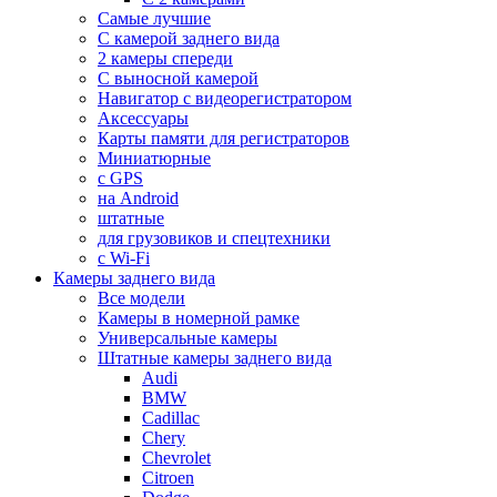
Самые лучшие
С камерой заднего вида
2 камеры спереди
С выносной камерой
Навигатор с видеорегистратором
Аксессуары
Карты памяти для регистраторов
Миниатюрные
с GPS
на Android
штатные
для грузовиков и спецтехники
с Wi-Fi
Камеры заднего вида
Все модели
Камеры в номерной рамке
Универсальные камеры
Штатные камеры заднего вида
Audi
BMW
Cadillac
Chery
Chevrolet
Citroen