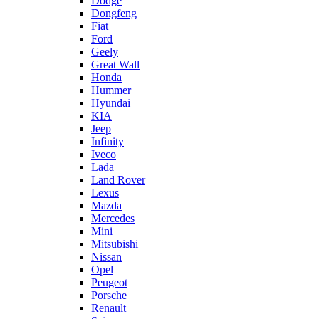
Dodge
Dongfeng
Fiat
Ford
Geely
Great Wall
Honda
Hummer
Hyundai
KIA
Jeep
Infinity
Iveco
Lada
Land Rover
Lexus
Mazda
Mercedes
Mini
Mitsubishi
Nissan
Opel
Peugeot
Porsche
Renault