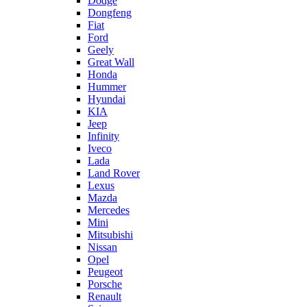
Dodge
Dongfeng
Fiat
Ford
Geely
Great Wall
Honda
Hummer
Hyundai
KIA
Jeep
Infinity
Iveco
Lada
Land Rover
Lexus
Mazda
Mercedes
Mini
Mitsubishi
Nissan
Opel
Peugeot
Porsche
Renault