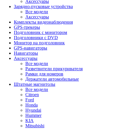
Аксессуары
Зарядно-пусковые устройства
Все модели
Аксессуары
Комплекты видеонаблюдения
GPS-трекеры
Подголовник с монитором
Подголовники с DVD
Монитор на подголовник
GPS-навигаторы
Навигаторы
Аксессуары
Все модели
Разветвители прикуривателя
Рамки для номеров
Держатели автомобильные
Штатные магнитолы
Все модели
Citroen
Ford
Honda
Hyundai
Hummer
KIA
Mitsubishi