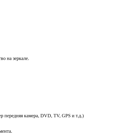
во на зеркале.
р передняя камера, DVD, TV, GPS и т.д.)
мента.