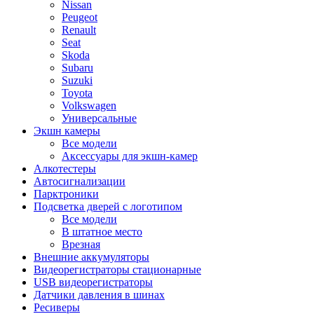
Nissan
Peugeot
Renault
Seat
Skoda
Subaru
Suzuki
Toyota
Volkswagen
Универсальные
Экшн камеры
Все модели
Аксессуары для экшн-камер
Алкотестеры
Автосигнализации
Парктроники
Подсветка дверей с логотипом
Все модели
В штатное место
Врезная
Внешние аккумуляторы
Видеорегистраторы стационарные
USB видеорегистраторы
Датчики давления в шинах
Ресиверы