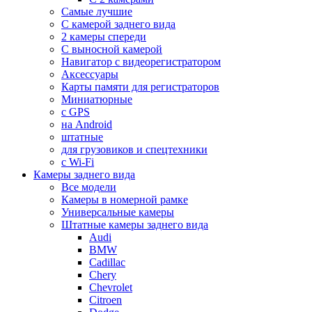
Самые лучшие
С камерой заднего вида
2 камеры спереди
С выносной камерой
Навигатор с видеорегистратором
Аксессуары
Карты памяти для регистраторов
Миниатюрные
с GPS
на Android
штатные
для грузовиков и спецтехники
с Wi-Fi
Камеры заднего вида
Все модели
Камеры в номерной рамке
Универсальные камеры
Штатные камеры заднего вида
Audi
BMW
Cadillac
Chery
Chevrolet
Citroen