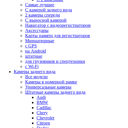
Самые лучшие
С камерой заднего вида
2 камеры спереди
С выносной камерой
Навигатор с видеорегистратором
Аксессуары
Карты памяти для регистраторов
Миниатюрные
с GPS
на Android
штатные
для грузовиков и спецтехники
с Wi-Fi
Камеры заднего вида
Все модели
Камеры в номерной рамке
Универсальные камеры
Штатные камеры заднего вида
Audi
BMW
Cadillac
Chery
Chevrolet
Citroen