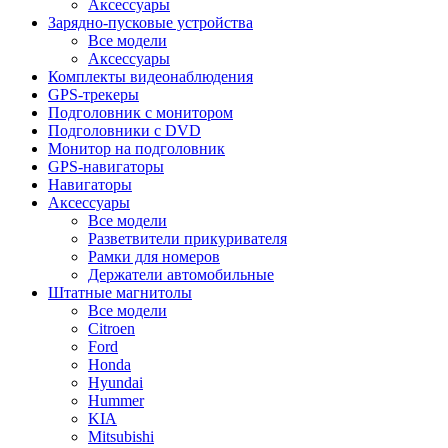
Аксессуары
Зарядно-пусковые устройства
Все модели
Аксессуары
Комплекты видеонаблюдения
GPS-трекеры
Подголовник с монитором
Подголовники с DVD
Монитор на подголовник
GPS-навигаторы
Навигаторы
Аксессуары
Все модели
Разветвители прикуривателя
Рамки для номеров
Держатели автомобильные
Штатные магнитолы
Все модели
Citroen
Ford
Honda
Hyundai
Hummer
KIA
Mitsubishi