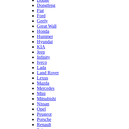
Dodge
Dongfeng
Fiat
Ford
Geely
Great Wall
Honda
Hummer
Hyundai
KIA
Jeep
Infinity
Iveco
Lada
Land Rover
Lexus
Mazda
Mercedes
Mini
Mitsubishi
Nissan
Opel
Peugeot
Porsche
Renault