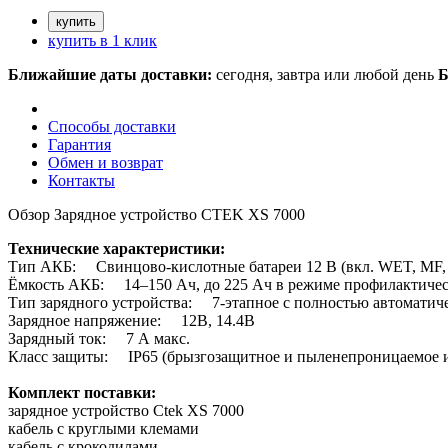
купить в 1 клик
Ближайшие даты доставки:
сегодня, завтра или любой день
Б
Способы доставки
Гарантия
Обмен и возврат
Контакты
Обзор Зарядное устройство CTEK XS 7000
Технические характеристики:
Тип АКБ: Свинцово-кислотные батареи 12 В (вкл. WET, MF,
Ёмкость АКБ: 14–150 Ач, до 225 Ач в режиме профилактичес
Тип зарядного устройства: 7-этапное с полностью автоматич
Зарядное напряжение: 12В, 14.4В
Зарядный ток: 7 А макс.
Класс защиты: IP65 (брызгозащитное и пыленепроницаемое 
Комплект поставки:
зарядное устройство Ctek XS 7000
кабель с круглыми клемами
кабель с крокодилами