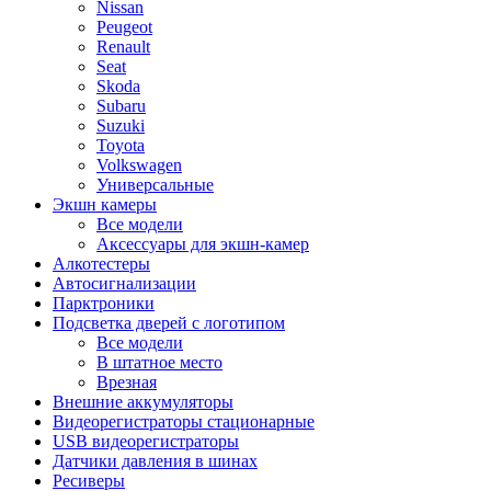
Nissan
Peugeot
Renault
Seat
Skoda
Subaru
Suzuki
Toyota
Volkswagen
Универсальные
Экшн камеры
Все модели
Аксессуары для экшн-камер
Алкотестеры
Автосигнализации
Парктроники
Подсветка дверей с логотипом
Все модели
В штатное место
Врезная
Внешние аккумуляторы
Видеорегистраторы стационарные
USB видеорегистраторы
Датчики давления в шинах
Ресиверы