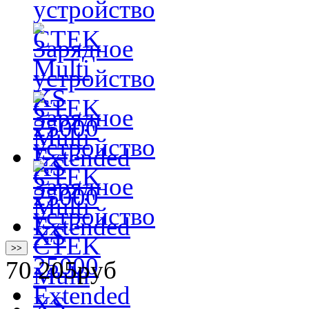
>>
70 205
руб