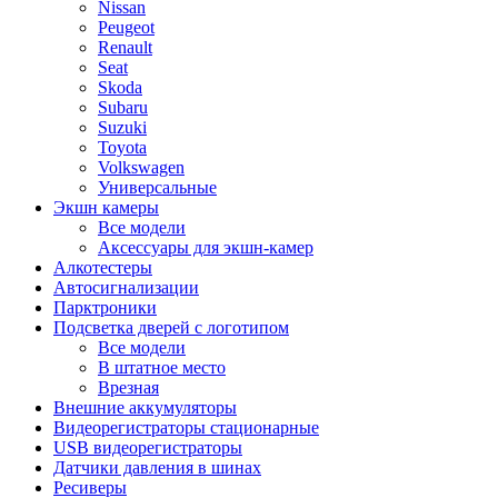
Nissan
Peugeot
Renault
Seat
Skoda
Subaru
Suzuki
Toyota
Volkswagen
Универсальные
Экшн камеры
Все модели
Аксессуары для экшн-камер
Алкотестеры
Автосигнализации
Парктроники
Подсветка дверей с логотипом
Все модели
В штатное место
Врезная
Внешние аккумуляторы
Видеорегистраторы стационарные
USB видеорегистраторы
Датчики давления в шинах
Ресиверы