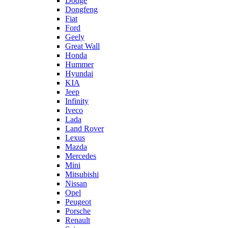
Dodge
Dongfeng
Fiat
Ford
Geely
Great Wall
Honda
Hummer
Hyundai
KIA
Jeep
Infinity
Iveco
Lada
Land Rover
Lexus
Mazda
Mercedes
Mini
Mitsubishi
Nissan
Opel
Peugeot
Porsche
Renault