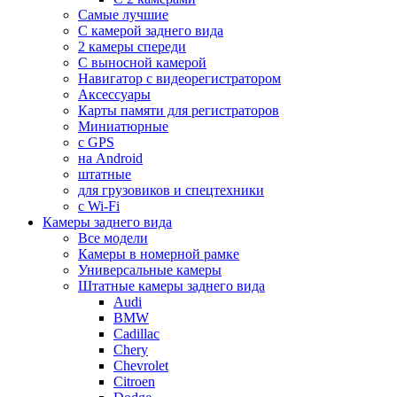
Самые лучшие
С камерой заднего вида
2 камеры спереди
С выносной камерой
Навигатор с видеорегистратором
Аксессуары
Карты памяти для регистраторов
Миниатюрные
с GPS
на Android
штатные
для грузовиков и спецтехники
с Wi-Fi
Камеры заднего вида
Все модели
Камеры в номерной рамке
Универсальные камеры
Штатные камеры заднего вида
Audi
BMW
Cadillac
Chery
Chevrolet
Citroen