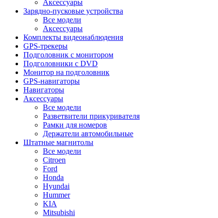
Аксессуары
Зарядно-пусковые устройства
Все модели
Аксессуары
Комплекты видеонаблюдения
GPS-трекеры
Подголовник с монитором
Подголовники с DVD
Монитор на подголовник
GPS-навигаторы
Навигаторы
Аксессуары
Все модели
Разветвители прикуривателя
Рамки для номеров
Держатели автомобильные
Штатные магнитолы
Все модели
Citroen
Ford
Honda
Hyundai
Hummer
KIA
Mitsubishi