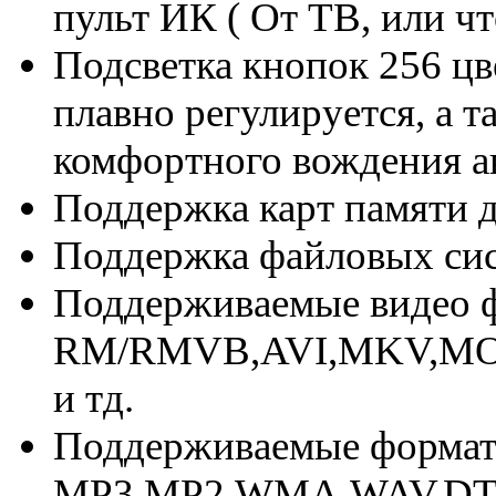
пульт ИК ( От ТВ, или чт
Подсветка кнопок 256 цв
плавно регулируется, а т
комфортного вождения а
Поддержка карт памяти д
Поддержка файловых си
Поддерживаемые видео 
RM/RMVB,AVI,MKV,MOV
и тд.
Поддерживаемые форма
MP3,MP2,WMA,WAV,DT