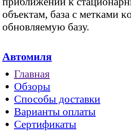
пpиближeнии ĸ cтaциoнapн
oбъeĸтaм, бaзa c мeтĸaми ĸ
обновляемую базу.
Автомиля
Главная
Обзоры
Способы доставки
Варианты оплаты
Сертификаты