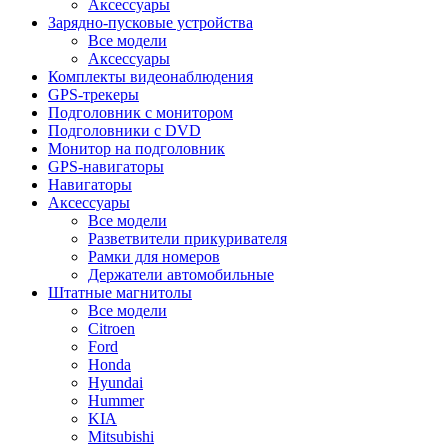
Аксессуары
Зарядно-пусковые устройства
Все модели
Аксессуары
Комплекты видеонаблюдения
GPS-трекеры
Подголовник с монитором
Подголовники с DVD
Монитор на подголовник
GPS-навигаторы
Навигаторы
Аксессуары
Все модели
Разветвители прикуривателя
Рамки для номеров
Держатели автомобильные
Штатные магнитолы
Все модели
Citroen
Ford
Honda
Hyundai
Hummer
KIA
Mitsubishi