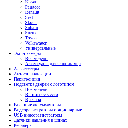
Nissan
Peugeot
Renault
Seat
Skoda
Subaru
Suzuki
Toyota
Volkswagen
Универсальные
Экшн камеры
Все модели
Аксессуары для экшн-камер
Алкотестеры
Автосигнализации
Парктроники
Подсветка дверей с логотипом
Все модели
В штатное место
Врезная
Внешние аккумуляторы
Видеорегистраторы стационарные
USB видеорегистраторы
Датчики давления в шинах
Ресиверы