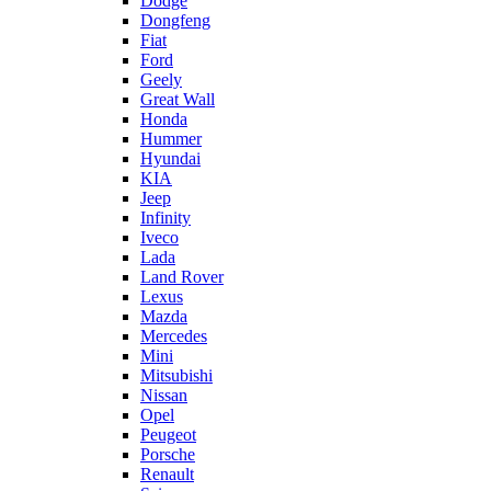
Dodge
Dongfeng
Fiat
Ford
Geely
Great Wall
Honda
Hummer
Hyundai
KIA
Jeep
Infinity
Iveco
Lada
Land Rover
Lexus
Mazda
Mercedes
Mini
Mitsubishi
Nissan
Opel
Peugeot
Porsche
Renault