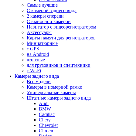
Самые лучшие
С камерой заднего вида
2 камеры спереди
С выносной камерой
Навигатор с видеорегистратором
Аксессуары
Карты памяти для регистраторов
Миниатюрные
с GPS
на Android
штатные
для грузовиков и спецтехники
с Wi-Fi
Камеры заднего вида
Все модели
Камеры в номерной рамке
Универсальные камеры
Штатные камеры заднего вида
Audi
BMW
Cadillac
Chery
Chevrolet
Citroen