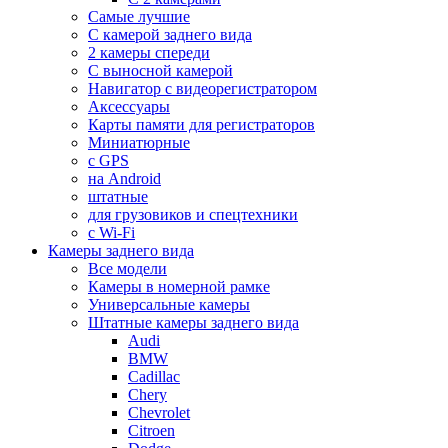
Самые лучшие
С камерой заднего вида
2 камеры спереди
С выносной камерой
Навигатор с видеорегистратором
Аксессуары
Карты памяти для регистраторов
Миниатюрные
с GPS
на Android
штатные
для грузовиков и спецтехники
с Wi-Fi
Камеры заднего вида
Все модели
Камеры в номерной рамке
Универсальные камеры
Штатные камеры заднего вида
Audi
BMW
Cadillac
Chery
Chevrolet
Citroen