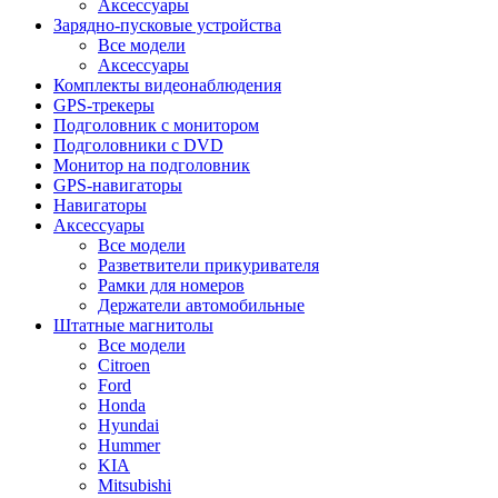
Аксессуары
Зарядно-пусковые устройства
Все модели
Аксессуары
Комплекты видеонаблюдения
GPS-трекеры
Подголовник с монитором
Подголовники с DVD
Монитор на подголовник
GPS-навигаторы
Навигаторы
Аксессуары
Все модели
Разветвители прикуривателя
Рамки для номеров
Держатели автомобильные
Штатные магнитолы
Все модели
Citroen
Ford
Honda
Hyundai
Hummer
KIA
Mitsubishi