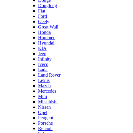
Dodge
Dongfeng
Fiat
Ford
Geely
Great Wall
Honda
Hummer
Hyundai
KIA
Jeep
Infinity
Iveco
Lada
Land Rover
Lexus
Mazda
Mercedes
Mini
Mitsubishi
Nissan
Opel
Peugeot
Porsche
Renault