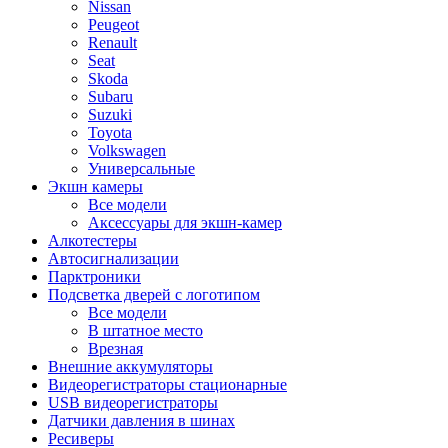
Nissan
Peugeot
Renault
Seat
Skoda
Subaru
Suzuki
Toyota
Volkswagen
Универсальные
Экшн камеры
Все модели
Аксессуары для экшн-камер
Алкотестеры
Автосигнализации
Парктроники
Подсветка дверей с логотипом
Все модели
В штатное место
Врезная
Внешние аккумуляторы
Видеорегистраторы стационарные
USB видеорегистраторы
Датчики давления в шинах
Ресиверы