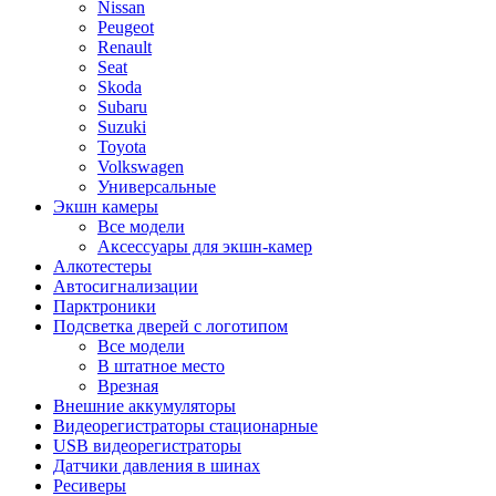
Nissan
Peugeot
Renault
Seat
Skoda
Subaru
Suzuki
Toyota
Volkswagen
Универсальные
Экшн камеры
Все модели
Аксессуары для экшн-камер
Алкотестеры
Автосигнализации
Парктроники
Подсветка дверей с логотипом
Все модели
В штатное место
Врезная
Внешние аккумуляторы
Видеорегистраторы стационарные
USB видеорегистраторы
Датчики давления в шинах
Ресиверы