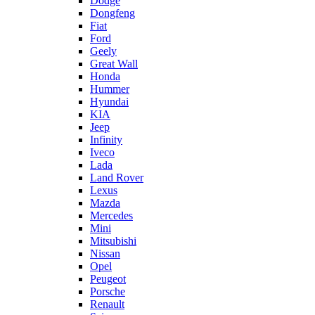
Dodge
Dongfeng
Fiat
Ford
Geely
Great Wall
Honda
Hummer
Hyundai
KIA
Jeep
Infinity
Iveco
Lada
Land Rover
Lexus
Mazda
Mercedes
Mini
Mitsubishi
Nissan
Opel
Peugeot
Porsche
Renault