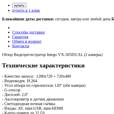
купить в 1 клик
Ближайшие даты доставки:
сегодня, завтра или любой день
Б
Способы доставки
Гарантия
Обмен и возврат
Контакты
Обзор Видеорегистратор Intego VX-305DUAL (2 камеры)
Технические характеристики
- Качество записи:
1280х720 + 720х480
- Видеокодек H.264
- Угол обзора по горизонтали 120° (обе камеры)
- G-сенсор
- Дисплей: 2,0"
- Акселерометр и датчик движения
- Светодиодная ночная съёмка
- Входы: AV, mini-USB, mini-HDMI
- Карты памяти до 32 Гб