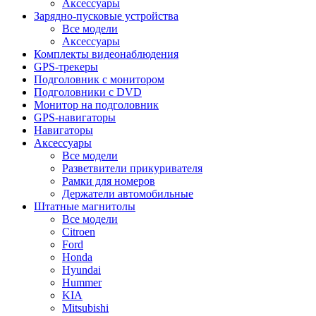
Аксессуары
Зарядно-пусковые устройства
Все модели
Аксессуары
Комплекты видеонаблюдения
GPS-трекеры
Подголовник с монитором
Подголовники с DVD
Монитор на подголовник
GPS-навигаторы
Навигаторы
Аксессуары
Все модели
Разветвители прикуривателя
Рамки для номеров
Держатели автомобильные
Штатные магнитолы
Все модели
Citroen
Ford
Honda
Hyundai
Hummer
KIA
Mitsubishi