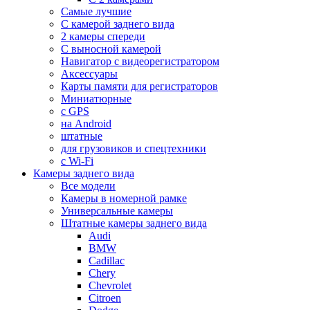
Самые лучшие
С камерой заднего вида
2 камеры спереди
С выносной камерой
Навигатор с видеорегистратором
Аксессуары
Карты памяти для регистраторов
Миниатюрные
с GPS
на Android
штатные
для грузовиков и спецтехники
с Wi-Fi
Камеры заднего вида
Все модели
Камеры в номерной рамке
Универсальные камеры
Штатные камеры заднего вида
Audi
BMW
Cadillac
Chery
Chevrolet
Citroen