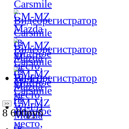
>>
8 600
руб