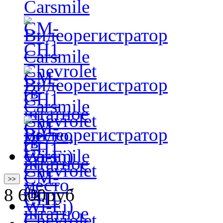
>>
8 600
руб