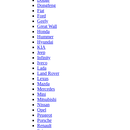
Dodge
Dongfeng
Fiat
Ford
Geely
Great Wall
Honda
Hummer
Hyundai
KIA
Jeep
Infinity
Iveco
Lada
Land Rover
Lexus
Mazda
Mercedes
Mini
Mitsubishi
Nissan
Opel
Peugeot
Porsche
Renault