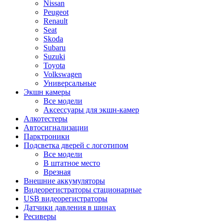
Nissan
Peugeot
Renault
Seat
Skoda
Subaru
Suzuki
Toyota
Volkswagen
Универсальные
Экшн камеры
Все модели
Аксессуары для экшн-камер
Алкотестеры
Автосигнализации
Парктроники
Подсветка дверей с логотипом
Все модели
В штатное место
Врезная
Внешние аккумуляторы
Видеорегистраторы стационарные
USB видеорегистраторы
Датчики давления в шинах
Ресиверы