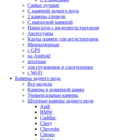
Самые лучшие
С камерой заднего вида
2 камеры спереди
С выносной камерой
Навигатор с видеорегистратором
Аксессуары
Карты памяти для регистраторов
Миниатюрные
с GPS
на Android
штатные
для грузовиков и спецтехники
с Wi-Fi
Камеры заднего вида
Все модели
Камеры в номерной рамке
Универсальные камеры
Штатные камеры заднего вида
Audi
BMW
Cadillac
Chery
Chevrolet
Citroen