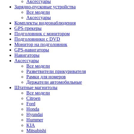
Аксессуары
Зарядно-пусковые устройства
Все модели
Аксессуары
Комплекты видеонаблюдения
GPS-трекеры
Подголовник с монитором
Подголовники с DVD
Монитор на подголовник
GPS-навигаторы
Навигаторы
Аксессуары
Все модели
Разветвители прикуривателя
Рамки для номеров
Держатели автомобильные
Штатные магнитолы
Все модели
Citroen
Ford
Honda
Hyundai
Hummer
KIA
Mitsubishi