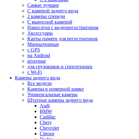
Самые лучшие
С камерой заднего вида
2 камеры спереди
С выносной камерой
Навигатор с видеорегистратором
Аксессуары
Карты памяти для регистраторов
Миниатюрные
с GPS
на Android
штатные
для грузовиков и спецтехники
с Wi-Fi
Камеры заднего вида
Все модели
Камеры в номерной рамке
Универсальные камеры
Штатные камеры заднего вида
Audi
BMW
Cadillac
Chery
Chevrolet
Citroen