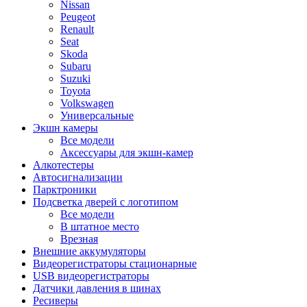
Nissan
Peugeot
Renault
Seat
Skoda
Subaru
Suzuki
Toyota
Volkswagen
Универсальные
Экшн камеры
Все модели
Аксессуары для экшн-камер
Алкотестеры
Автосигнализации
Парктроники
Подсветка дверей с логотипом
Все модели
В штатное место
Врезная
Внешние аккумуляторы
Видеорегистраторы стационарные
USB видеорегистраторы
Датчики давления в шинах
Ресиверы