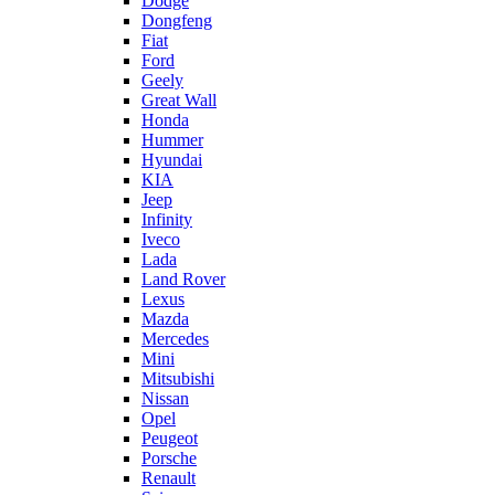
Dodge
Dongfeng
Fiat
Ford
Geely
Great Wall
Honda
Hummer
Hyundai
KIA
Jeep
Infinity
Iveco
Lada
Land Rover
Lexus
Mazda
Mercedes
Mini
Mitsubishi
Nissan
Opel
Peugeot
Porsche
Renault