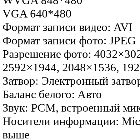
WVGA 848*480
VGA 640*480
Формат записи видео: AVI
Формат записи фото: JPEG
Разрешение фото: 4032×302
2592×1944, 2048×1536, 192
Затвор: Электронный затвор
Баланс белого: Авто
Звук: PCM, встроенный ми
Носители информации: Micro
выше