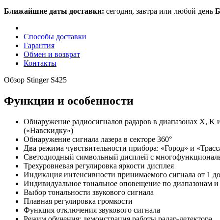
Ближайшие даты доставки:
сегодня, завтра или любой день
Б
Способы доставки
Гарантия
Обмен и возврат
Контакты
Обзор Stinger S425
Функции и особенности
Обнаружение радиосигналов радаров в диапазонах X, K и 
(«Навскидку»)
Обнаружение сигнала лазера в секторе 360°
Два режима чувствительности прибора: «Город» и «Трасс
Светодиодный символьный дисплей с многофункционал
Трехуровневая регулировка яркости дисплея
Индикация интенсивности принимаемого сигнала от 1 до
Индивидуальное тональное оповещение по диапазонам и 
Выбор тональности звукового сигнала
Плавная регулировка громкости
Функция отключения звукового сигнала
Режим обучения: демонстрация работы радар-детектора