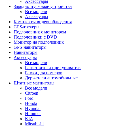
Аксессуары
Зарядно-пусковые устройства
Все модели
Аксессуары
Комплекты видеонаблюдения
GPS-трекеры
Подголовник с монитором
Подголовники с DVD
Монитор на подголовник
GPS-навигаторы
Навигаторы
Аксессуары
Все модели
Разветвители прикуривателя
Рамки для номеров
Держатели автомобильные
Штатные магнитолы
Все модели
Citroen
Ford
Honda
Hyundai
Hummer
KIA
Mitsubishi