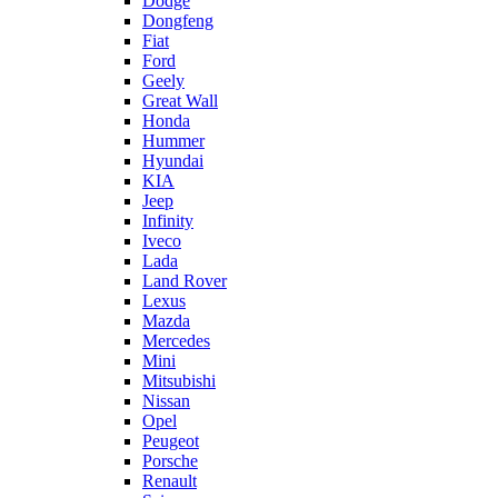
Dodge
Dongfeng
Fiat
Ford
Geely
Great Wall
Honda
Hummer
Hyundai
KIA
Jeep
Infinity
Iveco
Lada
Land Rover
Lexus
Mazda
Mercedes
Mini
Mitsubishi
Nissan
Opel
Peugeot
Porsche
Renault