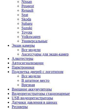
Nissan
Peugeot
Renault
Seat
Skoda
Subaru
Suzuki
Toyota
Volkswagen
Универсальные
Экшн камеры
Все модели
Аксессуары для экшн-камер
Алкотестеры
Автосигнализации
Парктроники
Подсветка дверей с логотипом
Все модели
В штатное место
Врезная
Внешние аккумуляторы
Видеорегистраторы стационарные
USB видеорегистраторы
Датчики давления в шинах
Ресиверы