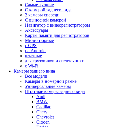
Самые лучшие
С камерой заднего вида
2 камеры спереди
С выносной камерой
Навигатор с видеорегистратором
Аксессуары
Карты памяти для регистраторов
Миниатюрные
с GPS
на Android
штатные
для грузовиков и спецтехники
с Wi-Fi
Камеры заднего вида
Все модели
Камеры в номерной рамке
Универсальные камеры
Штатные камеры заднего вида
Audi
BMW
Cadillac
Chery
Chevrolet
Citroen