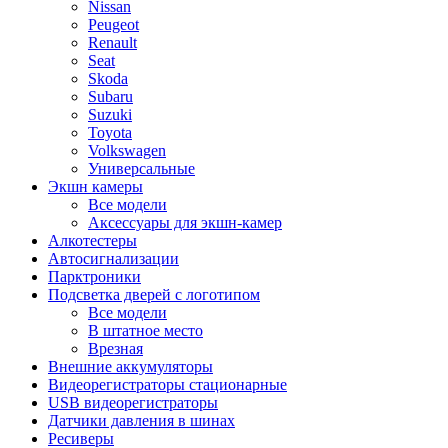
Nissan
Peugeot
Renault
Seat
Skoda
Subaru
Suzuki
Toyota
Volkswagen
Универсальные
Экшн камеры
Все модели
Аксессуары для экшн-камер
Алкотестеры
Автосигнализации
Парктроники
Подсветка дверей с логотипом
Все модели
В штатное место
Врезная
Внешние аккумуляторы
Видеорегистраторы стационарные
USB видеорегистраторы
Датчики давления в шинах
Ресиверы