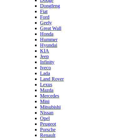
Dodge
Dongfeng
Fiat
Ford
Geely
Great Wall
Honda
Hummer
Hyundai
KIA
Jeep
Infinity
Iveco
Lada
Land Rover
Lexus
Mazda
Mercedes
Mini
Mitsubishi
Nissan
Opel
Peugeot
Porsche
Renault