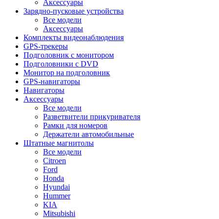
Аксессуары
Зарядно-пусковые устройства
Все модели
Аксессуары
Комплекты видеонаблюдения
GPS-трекеры
Подголовник с монитором
Подголовники с DVD
Монитор на подголовник
GPS-навигаторы
Навигаторы
Аксессуары
Все модели
Разветвители прикуривателя
Рамки для номеров
Держатели автомобильные
Штатные магнитолы
Все модели
Citroen
Ford
Honda
Hyundai
Hummer
KIA
Mitsubishi