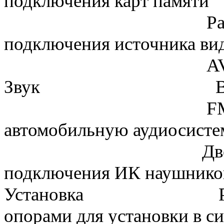
подключения карт памяти
Разъём 3,5 мм 
подключения источника ви
AV-вход, A
Звук Встроенн
FM передатчик
автомобильную аудиосисте
Двойной ИК пе
подключения ИК наушнико
Установка Регулиру
опорами для установки в си