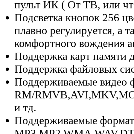
пульт ИК ( От ТВ, или чт
Подсветка кнопок 256 цв
плавно регулируется, а т
комфортного вождения а
Поддержка карт памяти д
Поддержка файловых си
Поддерживаемые видео 
RM/RMVB,AVI,MKV,MOV
и тд.
Поддерживаемые форма
MP3,MP2,WMA,WAV,DT