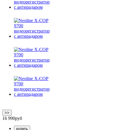
>>
16 990
руб