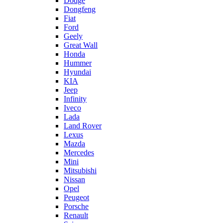
Dodge
Dongfeng
Fiat
Ford
Geely
Great Wall
Honda
Hummer
Hyundai
KIA
Jeep
Infinity
Iveco
Lada
Land Rover
Lexus
Mazda
Mercedes
Mini
Mitsubishi
Nissan
Opel
Peugeot
Porsche
Renault