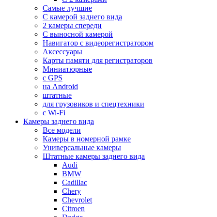
Самые лучшие
С камерой заднего вида
2 камеры спереди
С выносной камерой
Навигатор с видеорегистратором
Аксессуары
Карты памяти для регистраторов
Миниатюрные
с GPS
на Android
штатные
для грузовиков и спецтехники
с Wi-Fi
Камеры заднего вида
Все модели
Камеры в номерной рамке
Универсальные камеры
Штатные камеры заднего вида
Audi
BMW
Cadillac
Chery
Chevrolet
Citroen