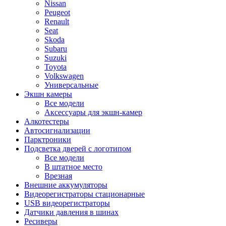
Nissan
Peugeot
Renault
Seat
Skoda
Subaru
Suzuki
Toyota
Volkswagen
Универсальные
Экшн камеры
Все модели
Аксессуары для экшн-камер
Алкотестеры
Автосигнализации
Парктроники
Подсветка дверей с логотипом
Все модели
В штатное место
Врезная
Внешние аккумуляторы
Видеорегистраторы стационарные
USB видеорегистраторы
Датчики давления в шинах
Ресиверы