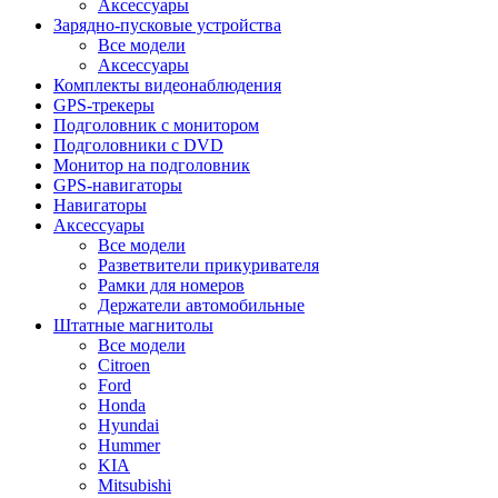
Аксессуары
Зарядно-пусковые устройства
Все модели
Аксессуары
Комплекты видеонаблюдения
GPS-трекеры
Подголовник с монитором
Подголовники с DVD
Монитор на подголовник
GPS-навигаторы
Навигаторы
Аксессуары
Все модели
Разветвители прикуривателя
Рамки для номеров
Держатели автомобильные
Штатные магнитолы
Все модели
Citroen
Ford
Honda
Hyundai
Hummer
KIA
Mitsubishi