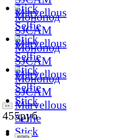
>>
455
руб