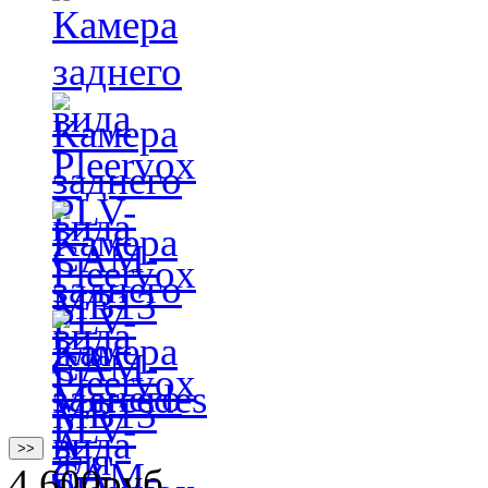
>>
4 600
руб