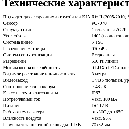
Технические характерис
Подходит для следующих автомобилей KIA
Rio II (2005-2010) S
Сенсор
PC7070
Структура линзы
Стеклянная 2G2P
Угол обзора
140° (по диагонали
Система видео
NTSC
Разрешение матрицы
656x492
Система синхронизации
Встроенная
Разрешение
550 тв-линий
Минимальная освещённость
0 LUX (LED-подсв
Видимое расстояние в ночное время
3 метра
Видеовыход
CVBS тюльпан, ур
Соотношение сигнал/шум
> 48 дБ
Класс пыле- и влагозащиты
IP67
Потребляемый ток
макс. 100 мА
Питание
DC 12 В
Рабочая температура
от -30C до +65C
Влажность воздуха
макс. 95%
Размеры установочной площадки ШхВ
70х32 мм