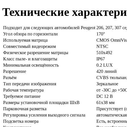
Технические характер
Подходит для следующих автомобилей Peugeot
206, 207, 307 с
Угол обзора по горизонтали
170°
Используемая матрица
CMOS OmniVis
Совместимый видеорежим
NTSC
Физическое разрешение матрицы
510х492
Класс пыле- и влагозащиты
IP67
Минимальная освещённость
0.2 LUX
Разрешение
420 линий
Разъём
CVBS тюльпан,
Тип передачи изображения
Зеркальное
Рабочая температура
от -30C до +50
Требуемое питание
DC 12 В
Размеры установочной площадки ШхВ
61x38 мм
Парковочная разметка
Присутствует (
Регулировка усиления выходного сигнала
автоматическая
Подсветка номера
Есть, встроенн