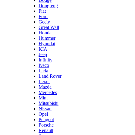
Dodge
Dongfeng
Fiat
Ford
Geely
Great Wall
Honda
Hummer
Hyundai
KIA
Jeep
Infinity
Iveco
Lada
Land Rover
Lexus
Mazda
Mercedes
Mini
Mitsubishi
Nissan
Opel
Peugeot
Porsche
Renault