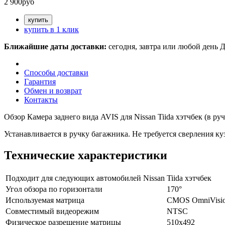
2 900
руб
купить в 1 клик
Ближайшие даты доставки:
сегодня, завтра или любой день
Д
Способы доставки
Гарантия
Обмен и возврат
Контакты
Обзор Камера заднего вида AVIS для Nissan Tiida хэтчбек (в ру
Устанавливается в ручку багажника. Не требуется сверления 
Технические характеристики
Подходит для следующих автомобилей Nissan
Tiida хэтчбек
Угол обзора по горизонтали
170°
Используемая матрица
CMOS OmniVisi
Совместимый видеорежим
NTSC
Физическое разрешение матрицы
510х492