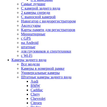
Самые лучшие
С камерой заднего вида
2 камеры спереди
С выносной камерой
Навигатор с видеорегистратором
Аксессуары
Карты памяти для регистраторов
Миниатюрные
с GPS
на Android
штатные
для грузовиков и спецтехники
с Wi-Fi
Камеры заднего вида
Все модели
Камеры в номерной рамке
Универсальные камеры
Штатные камеры заднего вида
Audi
BMW
Cadillac
Chery
Chevrolet
Citroen