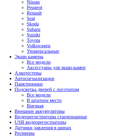
Nissan
Peugeot
Renault
Seat
Skoda
Subaru
Suzuki
Toyota
Volkswagen
Универсальные
Экшн камеры
Все модели
Аксессуары для экшн-камер
Алкотестеры
Автосигнализации
Парктроники
Подсветка дверей с логотипом
Все модели
В штатное место
Врезная
Внешние аккумуляторы
Видеорегистраторы стационарные
USB видеорегистраторы
Датчики давления в шинах
Ресиверы