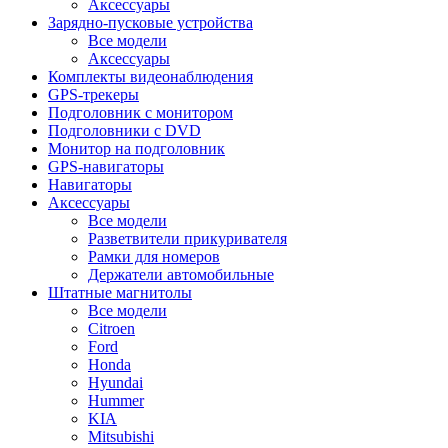
Аксессуары
Зарядно-пусковые устройства
Все модели
Аксессуары
Комплекты видеонаблюдения
GPS-трекеры
Подголовник с монитором
Подголовники с DVD
Монитор на подголовник
GPS-навигаторы
Навигаторы
Аксессуары
Все модели
Разветвители прикуривателя
Рамки для номеров
Держатели автомобильные
Штатные магнитолы
Все модели
Citroen
Ford
Honda
Hyundai
Hummer
KIA
Mitsubishi