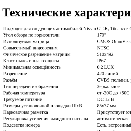
Технические характер
Подходит для следующих автомобилей Nissan
GT-R, Tiida хэтч
Угол обзора по горизонтали
170°
Используемая матрица
CMOS OmniVisi
Совместимый видеорежим
NTSC
Физическое разрешение матрицы
510х492
Класс пыле- и влагозащиты
IP67
Минимальная освещённость
0.2 LUX
Разрешение
420 линий
Разъём
CVBS тюльпан, 
Тип передачи изображения
Зеркальное
Рабочая температура
от -30C до +50C
Требуемое питание
DC 12 В
Размеры установочной площадки ШхВ
85x37 мм
Парковочная разметка
Присутствует (о
Регулировка усиления выходного сигнала
автоматическая
Подсветка номера
Есть, встроенны