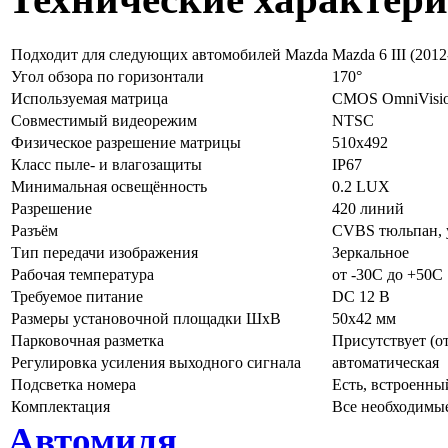
Подходит для следующих автомобилей Mazda
Mazda 6 III (201
Угол обзора по горизонтали
170°
Используемая матрица
CMOS OmniVisi
Совместимый видеорежим
NTSC
Физическое разрешение матрицы
510х492
Класс пыле- и влагозащиты
IP67
Минимальная освещённость
0.2 LUX
Разрешение
420 линий
Разъём
CVBS тюльпан, 
Тип передачи изображения
Зеркальное
Рабочая температура
от -30C до +50C
Требуемое питание
DC 12 В
Размеры установочной площадки ШхВ
50x42 мм
Парковочная разметка
Присутствует (о
Регулировка усиления выходного сигнала
автоматическая
Подсветка номера
Есть, встроенны
Комплектация
Все необходимы
Автомиля