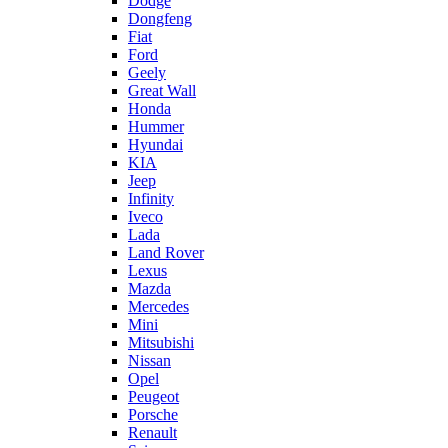
Dodge
Dongfeng
Fiat
Ford
Geely
Great Wall
Honda
Hummer
Hyundai
KIA
Jeep
Infinity
Iveco
Lada
Land Rover
Lexus
Mazda
Mercedes
Mini
Mitsubishi
Nissan
Opel
Peugeot
Porsche
Renault