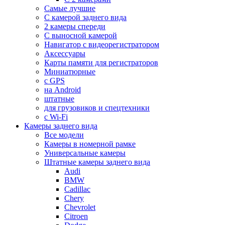
Самые лучшие
С камерой заднего вида
2 камеры спереди
С выносной камерой
Навигатор с видеорегистратором
Аксессуары
Карты памяти для регистраторов
Миниатюрные
с GPS
на Android
штатные
для грузовиков и спецтехники
с Wi-Fi
Камеры заднего вида
Все модели
Камеры в номерной рамке
Универсальные камеры
Штатные камеры заднего вида
Audi
BMW
Cadillac
Chery
Chevrolet
Citroen