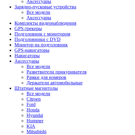
Аксессуары
Зарядно-пусковые устройства
Все модели
Аксессуары
Комплекты видеонаблюдения
GPS-трекеры
Подголовник с монитором
Подголовники с DVD
Монитор на подголовник
GPS-навигаторы
Навигаторы
Аксессуары
Все модели
Разветвители прикуривателя
Рамки для номеров
Держатели автомобильные
Штатные магнитолы
Все модели
Citroen
Ford
Honda
Hyundai
Hummer
KIA
Mitsubishi