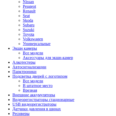
Nissan
Peugeot
Renault
Seat
Skoda
Subaru
Suzuki
Toyota
Volkswagen
Универсальные
Экшн камеры
Все модели
Аксессуары для экшн-камер
Алкотестеры
Автосигнализации
Парктроники
Подсветка дверей с логотипом
Все модели
В штатное место
Врезная
Внешние аккумуляторы
Видеорегистраторы стационарные
USB видеорегистраторы
Датчики давления в шинах
Ресиверы