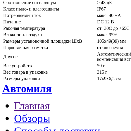
Соотношение сигнал/шум
> 48 дБ
Класс пыле- и влагозащиты
IP67
Потребляемый ток
макс. 40 мА
Питание
DC 12 В
Рабочая температура
от -30C до +65C
Влажность воздуха
макс. 95%
Размеры установочной площадки ШхВ
105х49(39) мм
Парковочная разметка
отключаемая
Автоматический 
Другое
компенсация вст
Вес устройств
50 г
Вес товара в упаковке
315 г
Размеры упаковки
17х9х6,5 см
Автомиля
Главная
Обзоры
Способы доставки