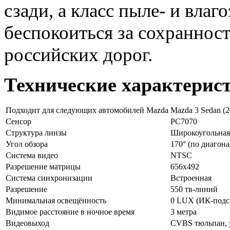
сзади, а класс пыле- и влаг
беспокоиться за сохраннос
российских дорог.
Технические характерис
Подходит для следующих автомобилей Mazda
Mazda 3 Sedan (20
Сенсор
PC7070
Структура линзы
Широкоугольная
Угол обзора
170° (по диагона
Система видео
NTSC
Разрешение матрицы
656x492
Система синхронизации
Встроенная
Разрешение
550 тв-линий
Минимальная освещённость
0 LUX (ИК-подс
Видимое расстояние в ночное время
3 метра
Видеовыход
CVBS тюльпан, 