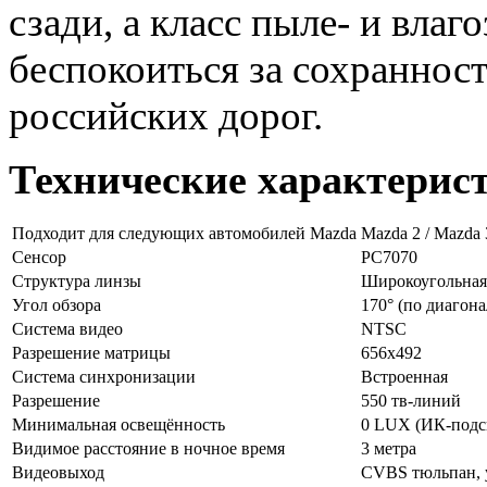
сзади, а класс пыле- и влаг
беспокоиться за сохраннос
российских дорог.
Технические характерис
Подходит для следующих автомобилей Mazda
Mazda 2 / Mazda 
Сенсор
PC7070
Структура линзы
Широкоугольная
Угол обзора
170° (по диагона
Система видео
NTSC
Разрешение матрицы
656x492
Система синхронизации
Встроенная
Разрешение
550 тв-линий
Минимальная освещённость
0 LUX (ИК-подс
Видимое расстояние в ночное время
3 метра
Видеовыход
CVBS тюльпан, 