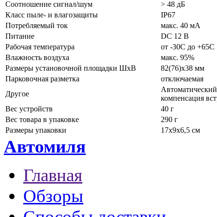
Соотношение сигнал/шум
> 48 дБ
Класс пыле- и влагозащиты
IP67
Потребляемый ток
макс. 40 мА
Питание
DC 12 В
Рабочая температура
от -30C до +65C
Влажность воздуха
макс. 95%
Размеры установочной площадки ШхВ
82(76)х38 мм
Парковочная разметка
отключаемая
Автоматический 
Другое
компенсация вст
Вес устройств
40 г
Вес товара в упаковке
290 г
Размеры упаковки
17х9х6,5 см
Автомиля
Главная
Обзоры
Способы доставки