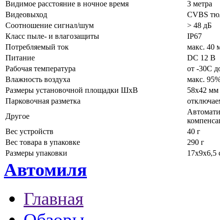
Видимое расстояние в ночное время
3 метра
Видеовыход
CVBS тюл
Соотношение сигнал/шум
> 48 дБ
Класс пыле- и влагозащиты
IP67
Потребляемый ток
макс. 40
Питание
DC 12 В
Рабочая температура
от -30C д
Влажность воздуха
макс. 95
Размеры установочной площадки ШхВ
58х42 мм
Парковочная разметка
отключае
Автомати
Другое
компенса
Вес устройств
40 г
Вес товара в упаковке
290 г
Размеры упаковки
17х9х6,5 
Автомиля
Главная
Обзоры