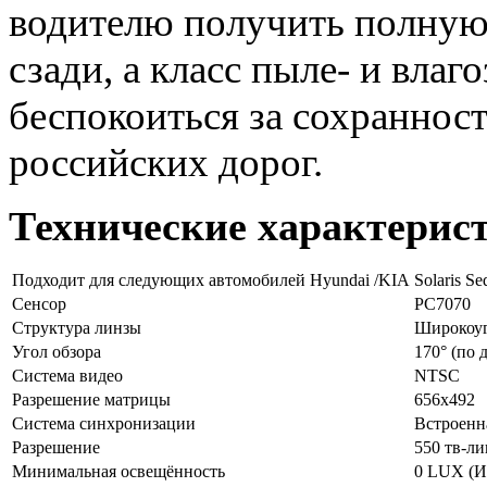
водителю получить полную
сзади, а класс пыле- и влаг
беспокоиться за сохраннос
российских дорог.
Технические характерис
Подходит для следующих автомобилей Hyundai /KIA
Solaris Se
Сенсор
PC7070
Структура линзы
Широкоуг
Угол обзора
170° (по 
Система видео
NTSC
Разрешение матрицы
656x492
Система синхронизации
Встроенн
Разрешение
550 тв-л
Минимальная освещённость
0 LUX (И