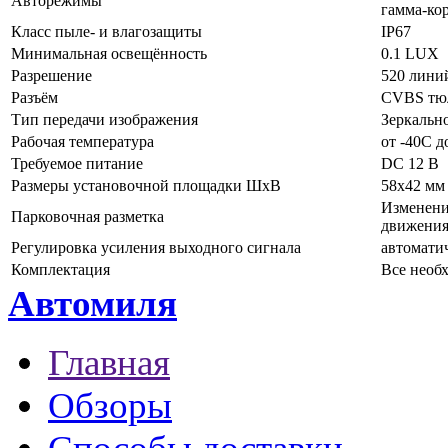
Авторежимы
гамма-кор
Класс пыле- и влагозащиты
IP67
Минимальная освещённость
0.1 LUX
Разрешение
520 линий
Разъём
CVBS тюл
Тип передачи изображения
Зеркальн
Рабочая температура
от -40C д
Требуемое питание
DC 12 В
Размеры установочной площадки ШхВ
58х42 мм
Изменени
Парковочная разметка
движения
Регулировка усиления выходного сигнала
автомати
Комплектация
Все необ
Автомиля
Главная
Обзоры