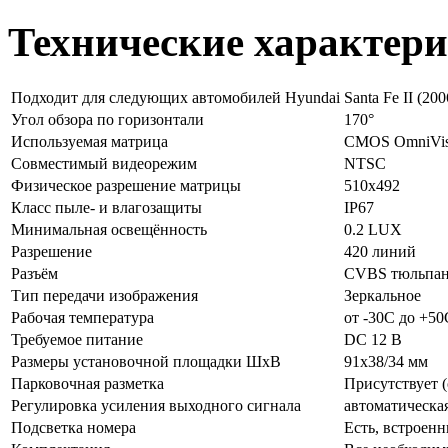
Технические характер
Подходит для следующих автомобилей Hyundai
Santa Fe II (20
Угол обзора по горизонтали
170°
Используемая матрица
CMOS OmniVis
Совместимый видеорежим
NTSC
Физическое разрешение матрицы
510х492
Класс пыле- и влагозащиты
IP67
Минимальная освещённость
0.2 LUX
Разрешение
420 линий
Разъём
CVBS тюльпан,
Тип передачи изображения
Зеркальное
Рабочая температура
от -30C до +50
Требуемое питание
DC 12 В
Размеры установочной площадки ШхВ
91x38/34 мм
Парковочная разметка
Присутствует 
Регулировка усиления выходного сигнала
автоматическа
Подсветка номера
Есть, встроен