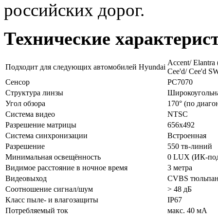
российских дорог.
Технические характерис
Accent/ Elantra
Подходит для следующих автомобилей Hyundai
Cee'd/ Cee'd SW
Сенсор
PC7070
Структура линзы
Широкоугольна
Угол обзора
170° (по диаго
Система видео
NTSC
Разрешение матрицы
656x492
Система синхронизации
Встроенная
Разрешение
550 тв-линий
Минимальная освещённость
0 LUX (ИК-под
Видимое расстояние в ночное время
3 метра
Видеовыход
CVBS тюльпан,
Соотношение сигнал/шум
> 48 дБ
Класс пыле- и влагозащиты
IP67
Потребляемый ток
макс. 40 мА