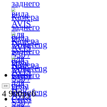
>>
4 900
руб