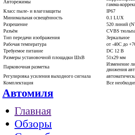
Авторежимы
гамма-коррек
Класс пыле- и влагозащиты
IP67
Минимальная освещённость
0.1 LUX
Разрешение
520 линий (NT
Разъём
CVBS тюльпан
Тип передачи изображения
Зеркальное
Рабочая температура
от -40C до +
Требуемое питание
DC 12 В
Размеры установочной площадки ШхВ
51х29 мм
Изменение ли
Парковочная разметка
движения ав
Регулировка усиления выходного сигнала
автоматическ
Комплектация
Все необходи
Автомиля
Главная
Обзоры