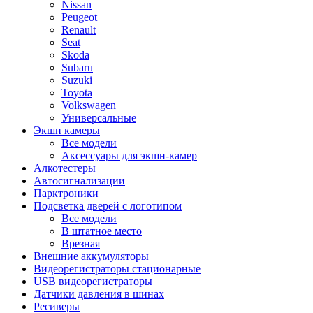
Nissan
Peugeot
Renault
Seat
Skoda
Subaru
Suzuki
Toyota
Volkswagen
Универсальные
Экшн камеры
Все модели
Аксессуары для экшн-камер
Алкотестеры
Автосигнализации
Парктроники
Подсветка дверей с логотипом
Все модели
В штатное место
Врезная
Внешние аккумуляторы
Видеорегистраторы стационарные
USB видеорегистраторы
Датчики давления в шинах
Ресиверы