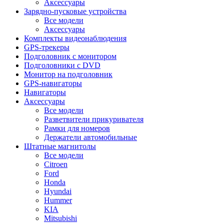
Аксессуары
Зарядно-пусковые устройства
Все модели
Аксессуары
Комплекты видеонаблюдения
GPS-трекеры
Подголовник с монитором
Подголовники с DVD
Монитор на подголовник
GPS-навигаторы
Навигаторы
Аксессуары
Все модели
Разветвители прикуривателя
Рамки для номеров
Держатели автомобильные
Штатные магнитолы
Все модели
Citroen
Ford
Honda
Hyundai
Hummer
KIA
Mitsubishi