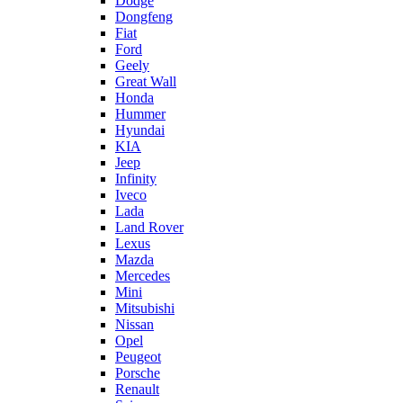
Dodge
Dongfeng
Fiat
Ford
Geely
Great Wall
Honda
Hummer
Hyundai
KIA
Jeep
Infinity
Iveco
Lada
Land Rover
Lexus
Mazda
Mercedes
Mini
Mitsubishi
Nissan
Opel
Peugeot
Porsche
Renault