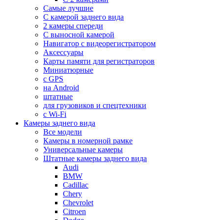
Самые лучшие
С камерой заднего вида
2 камеры спереди
С выносной камерой
Навигатор с видеорегистратором
Аксессуары
Карты памяти для регистраторов
Миниатюрные
с GPS
на Android
штатные
для грузовиков и спецтехники
с Wi-Fi
Камеры заднего вида
Все модели
Камеры в номерной рамке
Универсальные камеры
Штатные камеры заднего вида
Audi
BMW
Cadillac
Chery
Chevrolet
Citroen