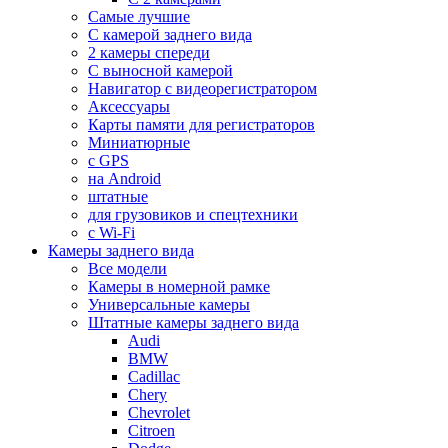
Самые лучшие
С камерой заднего вида
2 камеры спереди
С выносной камерой
Навигатор с видеорегистратором
Аксессуары
Карты памяти для регистраторов
Миниатюрные
с GPS
на Android
штатные
для грузовиков и спецтехники
с Wi-Fi
Камеры заднего вида
Все модели
Камеры в номерной рамке
Универсальные камеры
Штатные камеры заднего вида
Audi
BMW
Cadillac
Chery
Chevrolet
Citroen