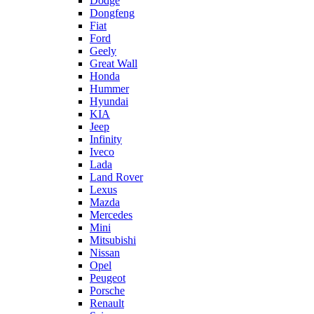
Dodge
Dongfeng
Fiat
Ford
Geely
Great Wall
Honda
Hummer
Hyundai
KIA
Jeep
Infinity
Iveco
Lada
Land Rover
Lexus
Mazda
Mercedes
Mini
Mitsubishi
Nissan
Opel
Peugeot
Porsche
Renault