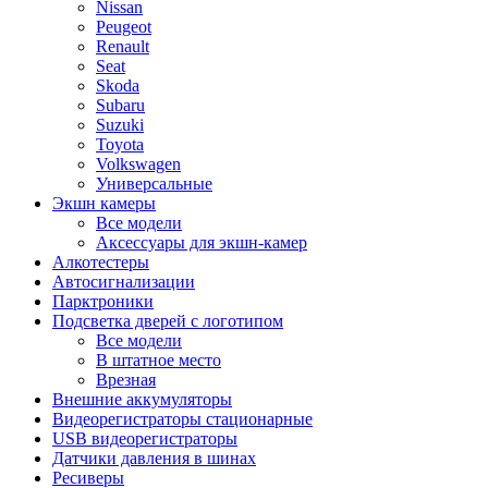
Nissan
Peugeot
Renault
Seat
Skoda
Subaru
Suzuki
Toyota
Volkswagen
Универсальные
Экшн камеры
Все модели
Аксессуары для экшн-камер
Алкотестеры
Автосигнализации
Парктроники
Подсветка дверей с логотипом
Все модели
В штатное место
Врезная
Внешние аккумуляторы
Видеорегистраторы стационарные
USB видеорегистраторы
Датчики давления в шинах
Ресиверы