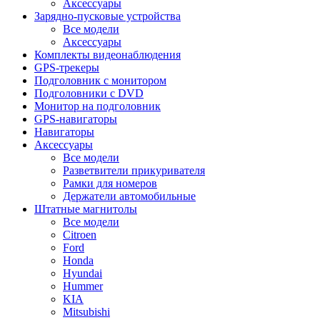
Аксессуары
Зарядно-пусковые устройства
Все модели
Аксессуары
Комплекты видеонаблюдения
GPS-трекеры
Подголовник с монитором
Подголовники с DVD
Монитор на подголовник
GPS-навигаторы
Навигаторы
Аксессуары
Все модели
Разветвители прикуривателя
Рамки для номеров
Держатели автомобильные
Штатные магнитолы
Все модели
Citroen
Ford
Honda
Hyundai
Hummer
KIA
Mitsubishi