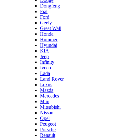
Dodge
Dongfeng
Fiat
Ford
Geely
Great Wall
Honda
Hummer
Hyundai
KIA
Jeep
Infinity
Iveco
Lada
Land Rover
Lexus
Mazda
Mercedes
Mini
Mitsubishi
Nissan
Opel
Peugeot
Porsche
Renault