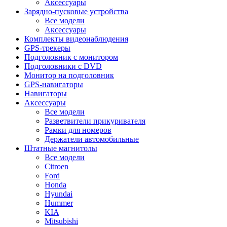
Аксессуары
Зарядно-пусковые устройства
Все модели
Аксессуары
Комплекты видеонаблюдения
GPS-трекеры
Подголовник с монитором
Подголовники с DVD
Монитор на подголовник
GPS-навигаторы
Навигаторы
Аксессуары
Все модели
Разветвители прикуривателя
Рамки для номеров
Держатели автомобильные
Штатные магнитолы
Все модели
Citroen
Ford
Honda
Hyundai
Hummer
KIA
Mitsubishi