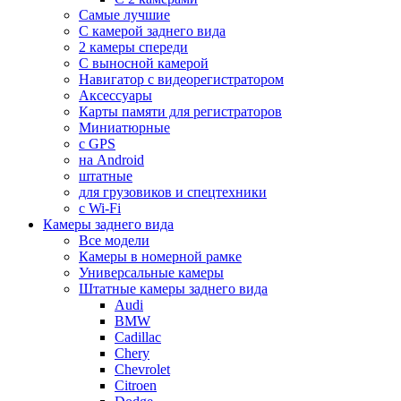
Самые лучшие
С камерой заднего вида
2 камеры спереди
С выносной камерой
Навигатор с видеорегистратором
Аксессуары
Карты памяти для регистраторов
Миниатюрные
с GPS
на Android
штатные
для грузовиков и спецтехники
с Wi-Fi
Камеры заднего вида
Все модели
Камеры в номерной рамке
Универсальные камеры
Штатные камеры заднего вида
Audi
BMW
Cadillac
Chery
Chevrolet
Citroen