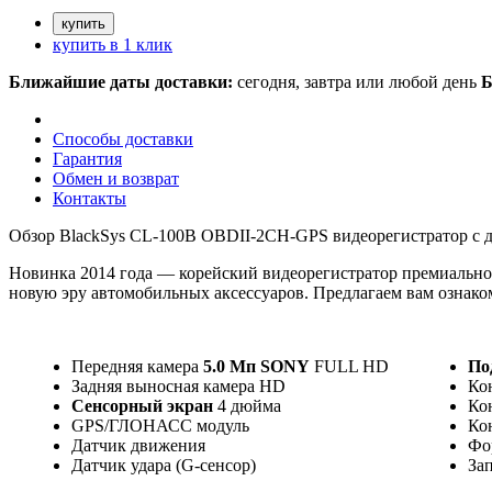
купить в 1 клик
Ближайшие даты доставки:
сегодня, завтра или любой день
Б
Способы доставки
Гарантия
Обмен и возврат
Контакты
Обзор BlackSys CL-100B OBDII-2CH-GPS видеорегистратор с 
Новинка 2014 года — корейский видеорегистратор премиально
новую эру автомобильных аксессуаров. Предлагаем вам ознаком
Передняя камера
5.0 Мп SONY
FULL HD
По
Задняя выносная камера HD
Ко
Сенсорный экран
4 дюйма
Ко
GPS/ГЛОНАСС модуль
Кон
Датчик движения
Фо
Датчик удара (G-сенсор)
За