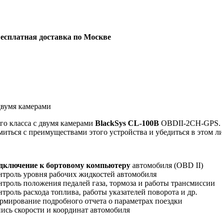
есплатная доставка по Москве
двумя камерами
го класса с двумя камерами
BlackSys CL-100B
OBDII-2CH-GPS. П
иться с преимуществами этого устройства и убедиться в этом л
дключение к бортовому компьютеру
автомобиля (OBD II)
нтроль уровня рабочих жидкостей автомобиля
нтроль положения педалей газа, тормоза и работы трансмиссии
троль расхода топлива, работы указателей поворота и др.
рмирование подробного отчета о параметрах поездки
пись скорости и координат автомобиля