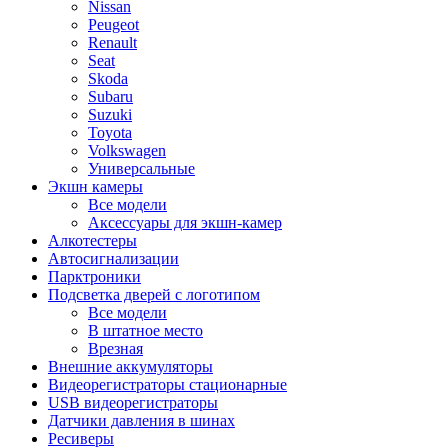
Nissan
Peugeot
Renault
Seat
Skoda
Subaru
Suzuki
Toyota
Volkswagen
Универсальные
Экшн камеры
Все модели
Аксессуары для экшн-камер
Алкотестеры
Автосигнализации
Парктроники
Подсветка дверей с логотипом
Все модели
В штатное место
Врезная
Внешние аккумуляторы
Видеорегистраторы стационарные
USB видеорегистраторы
Датчики давления в шинах
Ресиверы