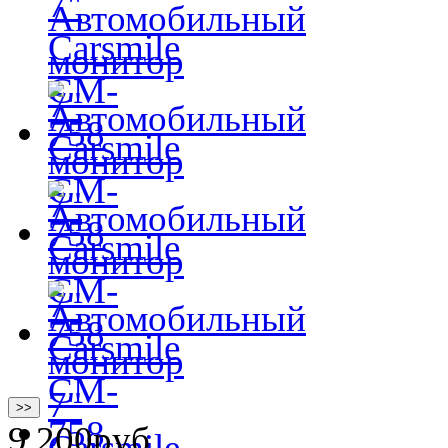
>>
9 200
руб